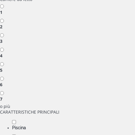
1
2
3
4
5
6
7
o più
CARATTERISTICHE PRINCIPALI
Piscina