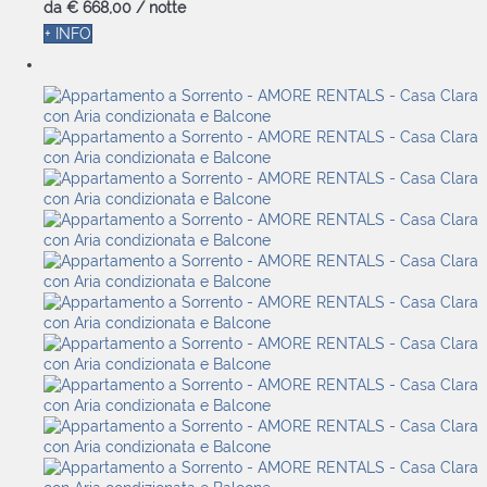
da
€ 668,
00
/ notte
+ INFO