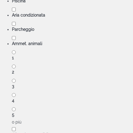
Piscina
Aria condizionata
Parcheggio
Ammet. animali
1
2
3
4
5
o più