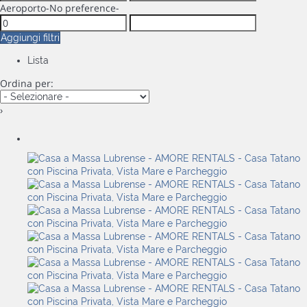
Aeroporto
-No preference-
Aggiungi filtri
Lista
Ordina per:
›