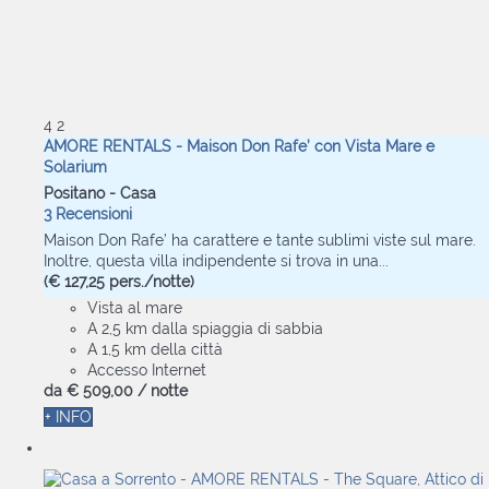
4
2
AMORE RENTALS - Maison Don Rafe’ con Vista Mare e
Solarium
Positano -
Casa
3 Recensioni
Maison Don Rafe’ ha carattere e tante sublimi viste sul mare.
Inoltre, questa villa indipendente si trova in una...
(€ 127,25 pers./notte)
Vista al mare
A 2,5 km dalla spiaggia di sabbia
A 1,5 km della città
Accesso Internet
da
€ 509,
00
/ notte
+ INFO