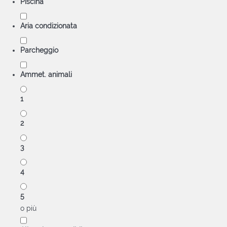
Piscina
Aria condizionata
Parcheggio
Ammet. animali
1
2
3
4
5
o più