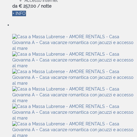
Accesso Internet
da
€ 257,
00
/ notte
+ INFO