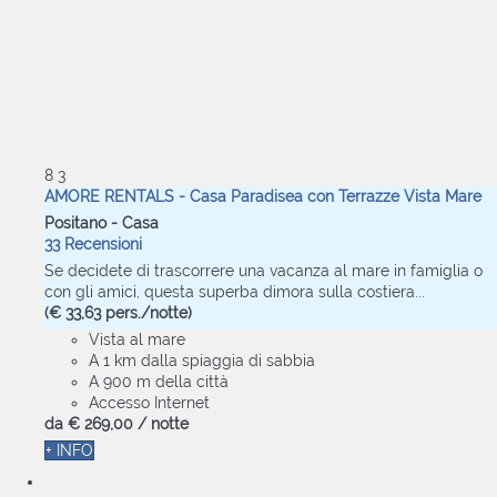
8
3
AMORE RENTALS - Casa Paradisea con Terrazze Vista Mare
Positano -
Casa
33 Recensioni
Se decidete di trascorrere una vacanza al mare in famiglia o
con gli amici, questa superba dimora sulla costiera...
(€ 33,63 pers./notte)
Vista al mare
A 1 km dalla spiaggia di sabbia
A 900 m della città
Accesso Internet
da
€ 269,
00
/ notte
+ INFO