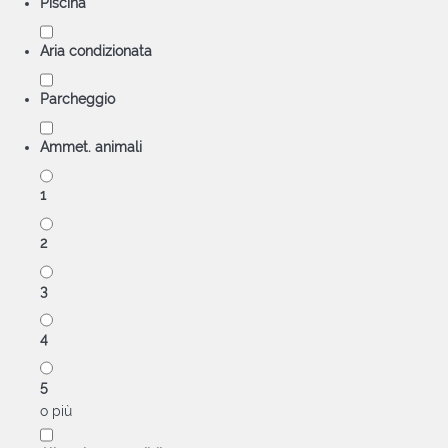
Piscina
Aria condizionata
Parcheggio
Ammet. animali
1
2
3
4
5
o più