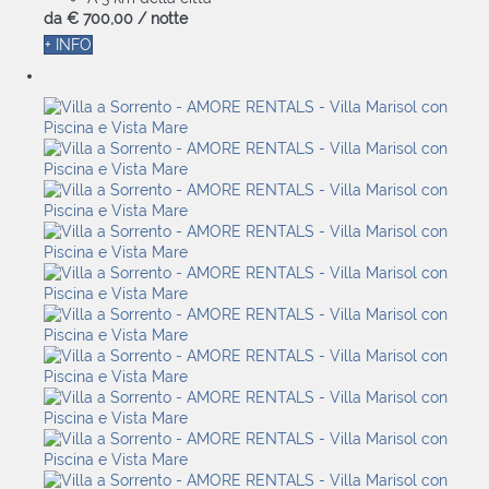
da
€ 700,
00
/ notte
+ INFO