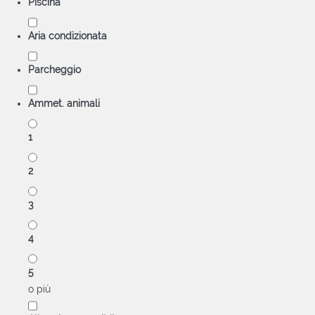
Piscina
Aria condizionata
Parcheggio
Ammet. animali
1
2
3
4
5
o più