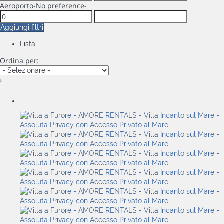
Aeroporto
-No preference-
Aggiungi filtri
Lista
Ordina per:
›