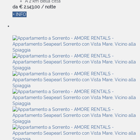
A 2 km della città
da
€ 2.143,
00
/ notte
+ INFO