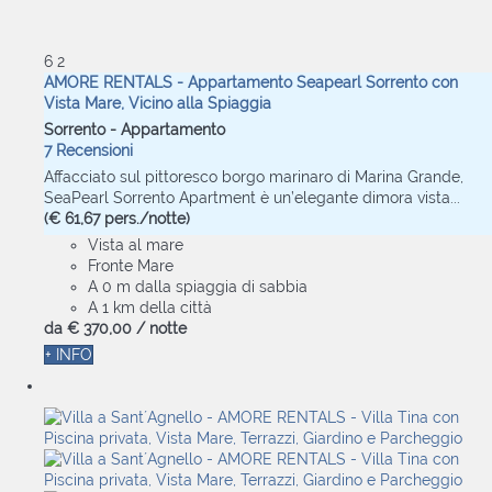
6
2
AMORE RENTALS - Appartamento Seapearl Sorrento con
Vista Mare, Vicino alla Spiaggia
Sorrento -
Appartamento
7 Recensioni
Affacciato sul pittoresco borgo marinaro di Marina Grande,
SeaPearl Sorrento Apartment è un’elegante dimora vista...
(€ 61,67 pers./notte)
Vista al mare
Fronte Mare
A 0 m dalla spiaggia di sabbia
A 1 km della città
da
€ 370,
00
/ notte
+ INFO