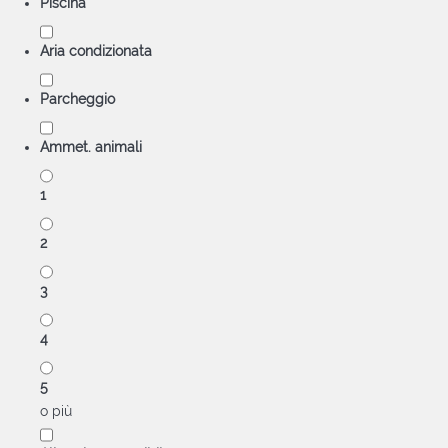
Piscina
Aria condizionata
Parcheggio
Ammet. animali
1
2
3
4
5
o più