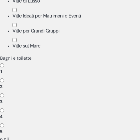
Ville di Lusso
Ville Ideali per Matrimoni e Eventi
Ville per Grandi Gruppi
Ville sul Mare
Bagni e toilette
1
2
3
4
5
o più