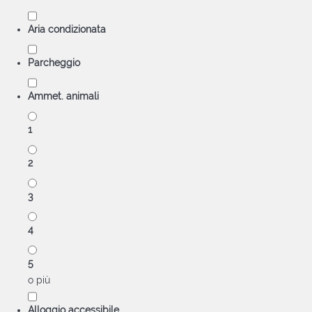
Aria condizionata
Parcheggio
Ammet. animali
1
2
3
4
5
o più
Alloggio accessibile