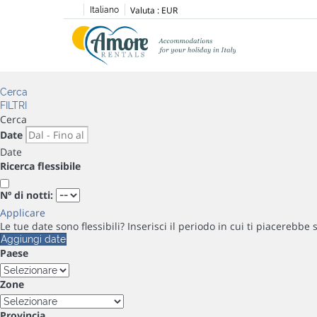
Valuta :
EUR
Italiano
Cerca
FILTRI
Cerca
Date
Date
Ricerca flessibile
Nº di notti:
Applicare
Le tue date sono flessibili?
Inserisci il periodo in cui ti piacerebbe 
Aggiungi date
Paese
Zone
Provincia