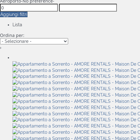
Aeroporto
-No preference-
Aggiungi filtri
Lista
Ordina per:
›