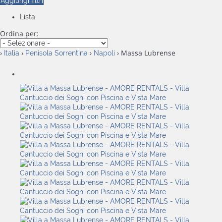
Aggiungi filtri
Lista
Ordina per:
›
›
›
› Massa Lubrense
Italia
Penisola Sorrentina
Napoli