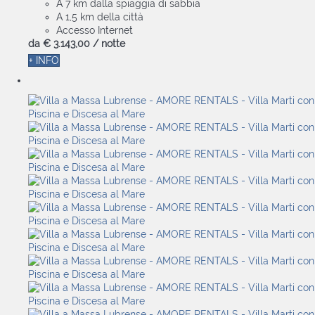
A 7 km dalla spiaggia di sabbia
A 1,5 km della città
Accesso Internet
da
€ 3.143,
00
/ notte
+ INFO