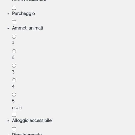
Parcheggio
Ammet. animali
1
2
3
4
5
o più
Alloggio accessibile