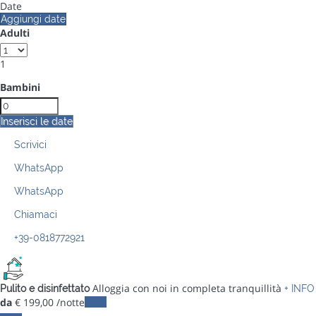
Date
Aggiungi date
Adulti
1
Bambini
Inserisci le date
Scrivici
WhatsApp
WhatsApp
Chiamaci
+39-0818772921
Alloggia con noi in completa tranquillità
Pulito e disinfettato
+ INFO
da
€ 199,
00
/notte
Date